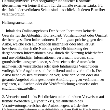
Haftungshinweis: Trotz sorgfältiger inhaltlicher Kontrolle
übernehmen wir keine Haftung für die Inhalte externer Links. Für
den Inhalt der verlinkten Seiten sind ausschließlich deren Betreiber
verantwortlich.
Haftungsausschluss:
1. Inhalt des Onlineangebotes Der Autor übernimmt keinerlei
Gewähr für die Aktualität, Korrektheit, Vollständigkeit oder Qualität
der bereitgestellten Informationen. Haftungsansprüche gegen den
Autor, welche sich auf Schäden materieller oder ideeller Art
beziehen, die durch die Nutzung oder Nichtnutzung der
dargebotenen Informationen bzw. durch die Nutzung fehlerhafter
und unvollständiger Informationen verursacht wurden, sind
grundsätzlich ausgeschlossen, sofern seitens des Autors kein
nachweislich vorsätzliches oder grob fahrlässiges Verschulden
vorliegt. Alle Angebote sind freibleibend und unverbindlich. Der
Autor behält es sich ausdrücklich vor, Teile der Seiten oder das
gesamte Angebot ohne gesonderte Ankündigung zu verändern, zu
ergänzen, zu löschen oder die Veröffentlichung zeitweise oder
endgültig einzustellen.
2. Verweise und Links Bei direkten oder indirekten Verweisen auf
fremde Webseiten („Hyperlinks“), die außerhalb des
Verantwortungsbereiches des Autors liegen, würde eine
Haftungsverpflichtung ausschließlich in dem Fall in Kraft treten, in