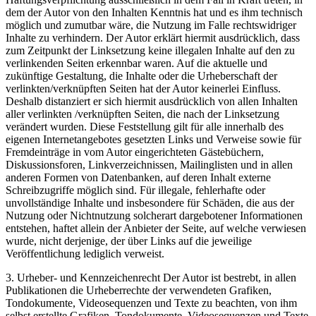
dem der Autor von den Inhalten Kenntnis hat und es ihm technisch
möglich und zumutbar wäre, die Nutzung im Falle rechtswidriger
Inhalte zu verhindern. Der Autor erklärt hiermit ausdrücklich, dass
zum Zeitpunkt der Linksetzung keine illegalen Inhalte auf den zu
verlinkenden Seiten erkennbar waren. Auf die aktuelle und
zukünftige Gestaltung, die Inhalte oder die Urheberschaft der
verlinkten/verknüpften Seiten hat der Autor keinerlei Einfluss.
Deshalb distanziert er sich hiermit ausdrücklich von allen Inhalten
aller verlinkten /verknüpften Seiten, die nach der Linksetzung
verändert wurden. Diese Feststellung gilt für alle innerhalb des
eigenen Internetangebotes gesetzten Links und Verweise sowie für
Fremdeinträge in vom Autor eingerichteten Gästebüchern,
Diskussionsforen, Linkverzeichnissen, Mailinglisten und in allen
anderen Formen von Datenbanken, auf deren Inhalt externe
Schreibzugriffe möglich sind. Für illegale, fehlerhafte oder
unvollständige Inhalte und insbesondere für Schäden, die aus der
Nutzung oder Nichtnutzung solcherart dargebotener Informationen
entstehen, haftet allein der Anbieter der Seite, auf welche verwiesen
wurde, nicht derjenige, der über Links auf die jeweilige
Veröffentlichung lediglich verweist.
3. Urheber- und Kennzeichenrecht Der Autor ist bestrebt, in allen
Publikationen die Urheberrechte der verwendeten Grafiken,
Tondokumente, Videosequenzen und Texte zu beachten, von ihm
selbst erstellte Grafiken, Tondokumente, Videosequenzen und Texte