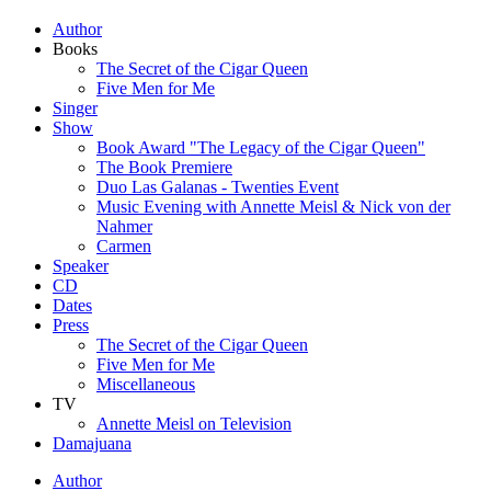
Author
Books
The Secret of the Cigar Queen
Five Men for Me
Singer
Show
Book Award "The Legacy of the Cigar Queen"
The Book Premiere
Duo Las Galanas - Twenties Event
Music Evening with Annette Meisl & Nick von der
Nahmer
Carmen
Speaker
CD
Dates
Press
The Secret of the Cigar Queen
Five Men for Me
Miscellaneous
TV
Annette Meisl on Television
Damajuana
Author