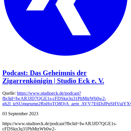
Podcast: Das Geheimnis der
Zigarrenkönigin | Studio Eck e. V.
Quelle:
https://www.studioeck.de/podcast?
fbclid=IwAR3JD7QGE1s-cFDSkn3q31PhMtzWb0w2-
gh2l_tzSUmqeump2RnHoTO8OjA_aem_AVV7E6DiJPnSHVuiYX
03 September 2023
https://www.studioeck.de/podcast?fbclid=IwAR3JD7QGE1s-
cFDSkn3q31PhMtzWb0w2-