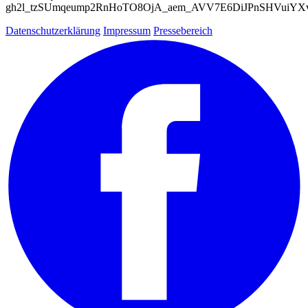
gh2l_tzSUmqeump2RnHoTO8OjA_aem_AVV7E6DiJPnSHVuiYX
Datenschutzerklärung
Impressum
Pressebereich